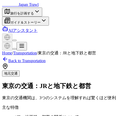
日本探訪
Japan Trawl
旅行を計画する
ガイド＆ストーリー
AIアシスタント
Home
/
Transportation
/
東京の交通：JRと地下鉄と都営
Back to Transportation
地元交通
東京の交通：JRと地下鉄と都営
東京の交通機関は、3つのシステムを理解すれば驚くほど便
主な特徴