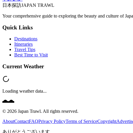
日本探訪
JAPAN TRAWL
Your comprehensive guide to exploring the beauty and culture of Jap
Quick Links
Destinations
Itineraries
Travel Tips
Best Time to Visit
Current Weather
Loading weather data...
©
2026
Japan Trawl. All rights reserved.
About
Contact
FAQ
Privacy Policy
Terms of Service
Copyright
Advertis
ありがとうございます