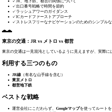
✓
JR、地下鉄、都営の関係について
✓
出口番号戦略で時間を節約
✓
ラッシュアワーのガイダンス
✓
ICカードファーストアプローチ
✓
ストレスフリーなナビゲーションのためのシンプルな
東京の交通：JR vs メトロ vs 都営
東京の交通は一見混沌としているように見えますが、実際に
利用する三つのもの
JR線
（有名な山手線を含む）
東京メトロ
都営地下鉄
ベストな戦略
運営会社にこだわらず、
Googleマップ
を使ってルートを